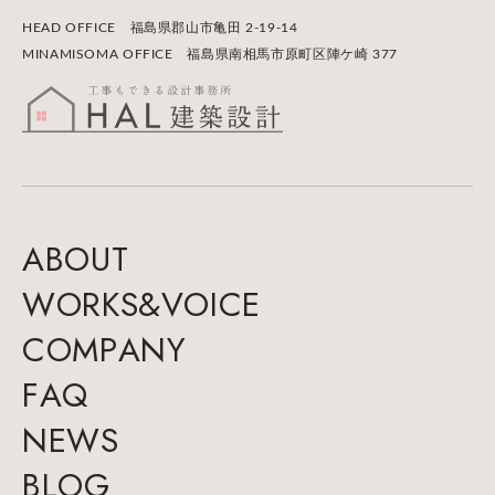
HEAD OFFICE 福島県郡山市⻲田 2-19-14
MINAMISOMA OFFICE 福島県南相馬市原町区陣ケ崎 377
A
B
O
U
T
W
O
R
K
S
&
V
O
I
C
E
C
O
M
P
A
N
Y
F
A
Q
N
E
W
S
B
L
O
G