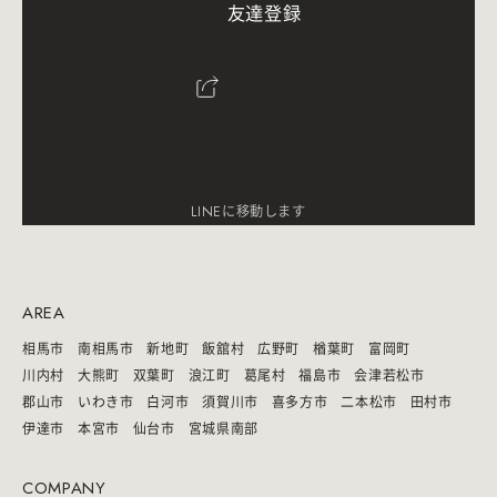
友
達
登
録
LINEに移動します
AREA
相馬市
南相馬市
新地町
飯舘村
広野町
楢葉町
富岡町
川内村
大熊町
双葉町
浪江町
葛尾村
福島市
会津若松市
郡山市
いわき市
白河市
須賀川市
喜多方市
二本松市
田村市
伊達市
本宮市
仙台市
宮城県南部
COMPANY