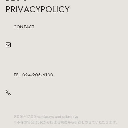
P
R
I
V
A
C
Y
P
O
L
I
C
Y
CONTACT
TEL 024-905-6100
9:00～17:00 weekdays and saturdays
※不在の場合は080から始まる携帯から折返しさせていただきます。