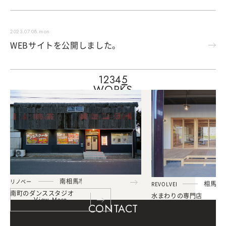
2023.07.08.mon
WEBサイトを公開しました。
1
2
3
4
5
WORKS
南
相
馬
市
リ
ノ
ベ
ー
シ
ョ
ン
：
D
A
N
C
E
S
T
U
D
I
O
D
A
N
B
O
様
相
馬
市
R
E
V
O
L
V
E
R
様
南
町
の
ダ
ン
ス
ス
タ
ジ
オ
水
ま
わ
り
の
専
門
店
V
i
e
w
M
o
r
e
CONTACT