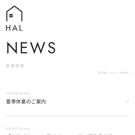
N
E
W
S
新
着
情
報
HOME
NEWS
2024.08.05.mon
夏季休業のご案内
2024.07.14.mon