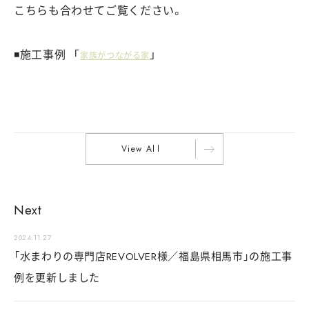
こちらも合わせてご覧ください。
◾️施工事例 「
」
家族がつながる家
V
i
e
w
A
l
l
Next
2024.11.27
「水まわりの専門店REVOLVER様／福島県相馬市」の施工事
例を更新しました