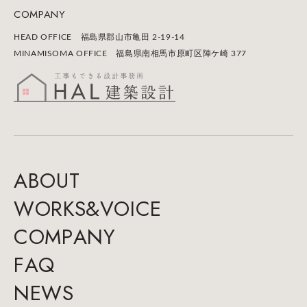
COMPANY
HEAD OFFICE 福島県郡山市⻲田 2-19-14
MINAMISOMA OFFICE 福島県南相馬市原町区陣ケ崎 377
A
B
O
U
T
W
O
R
K
S
&
V
O
I
C
E
C
O
M
P
A
N
Y
F
A
Q
N
E
W
S