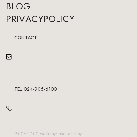
B
L
O
G
P
R
I
V
A
C
Y
P
O
L
I
C
Y
CONTACT
TEL 024-905-6100
9:00～17:00 weekdays and saturdays