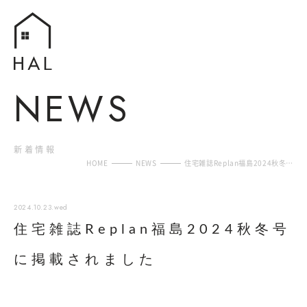
N
E
W
S
新
着
情
報
HOME
NEWS
住宅雑誌Replan福島2024秋冬…
2024.10.23.wed
住宅雑誌Replan福島2024秋冬号
に掲載されました