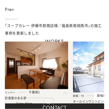
Prev
2024.09.12
「スープカレー 伊藤市郎商店様／福島県南相馬市」の施工
事例を更新しました
WORKS
千
葉
県
流
山
市
リ
ノ
ベ
ー
シ
ョ
ン
：
Y
様
邸
南
相
馬
新
築
：
T
様
邸
防
音
室
の
あ
る
家
オ
ー
ル
イ
ン
ワ
ン
リ
ビ
ン
グ
V
i
e
w
M
o
r
e
CONTACT