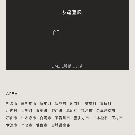
友
達
登
録
LINEに移動します
AREA
相馬市
南相馬市
新地町
飯舘村
広野町
楢葉町
富岡町
川内村
大熊町
双葉町
浪江町
葛尾村
福島市
会津若松市
郡山市
いわき市
白河市
須賀川市
喜多方市
二本松市
田村市
伊達市
本宮市
仙台市
宮城県南部