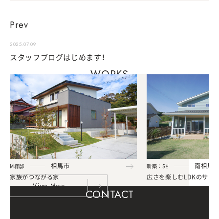
Prev
2025.07.09
スタッフブログはじめます！
WORKS
相
馬
市
南
相
馬
M
様
邸
新
築
：
S
様
邸
家
族
が
つ
な
が
る
家
広
さ
を
楽
し
む
L
D
K
の
サ
ー
V
i
e
w
M
o
r
e
CONTACT