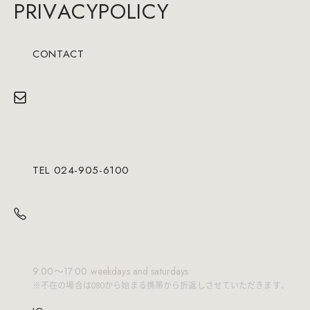
P
R
I
V
A
C
Y
P
O
L
I
C
Y
CONTACT
TEL 024-905-6100
9:00～17:00 weekdays and saturdays
※不在の場合は080から始まる携帯から折返しさせていただきます。