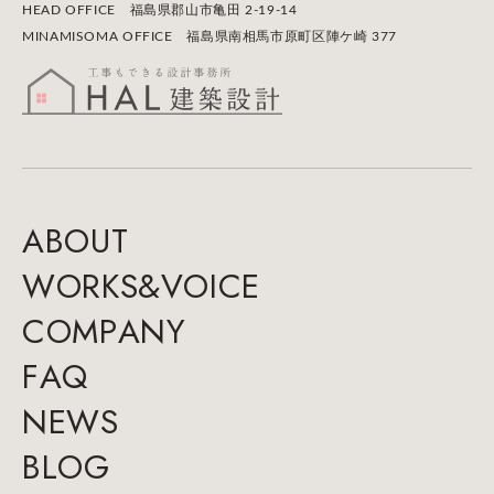
HEAD OFFICE 福島県郡山市⻲田 2-19-14
MINAMISOMA OFFICE 福島県南相馬市原町区陣ケ崎 377
A
B
O
U
T
W
O
R
K
S
&
V
O
I
C
E
C
O
M
P
A
N
Y
F
A
Q
N
E
W
S
B
L
O
G