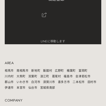
LINEに移動します
AREA
相馬市
南相馬市
新地町
飯舘村
広野町
楢葉町
富岡町
川内村
大熊町
双葉町
浪江町
葛尾村
福島市
会津若松市
郡山市
いわき市
白河市
須賀川市
喜多方市
二本松市
田村市
伊達市
本宮市
仙台市
宮城県南部
COMPANY